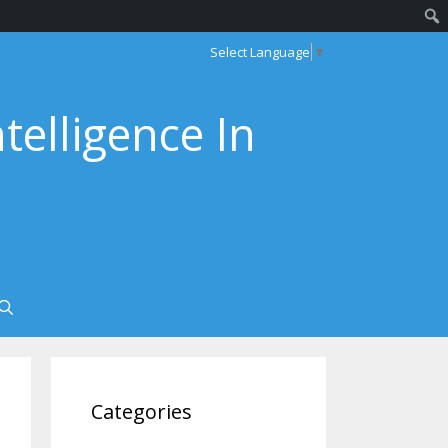
Select Language
▼
ntelligence In
Categories