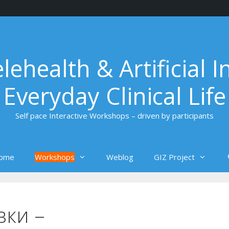
ehealth & Artificial I
Everyday Clinical Life
Self pace Interactive Workshops – driven by participants
ome
Workshops
Weblog
GIZ Project
вки –