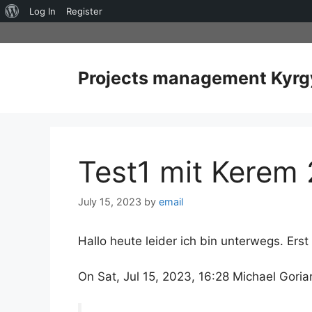
About
Log In
Register
Skip
WordPress
to
content
Projects management Kyrg
Test1 mit Kerem
July 15, 2023
by
email
Hallo heute leider ich bin unterwegs. Er
On Sat, Jul 15, 2023, 16:28 Michael Gori