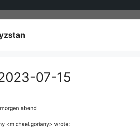
yzstan
 2023-07-15
st morgen abend
any <michael.goriany> wrote: