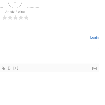
0
Article Rating
Login
{}
[+]