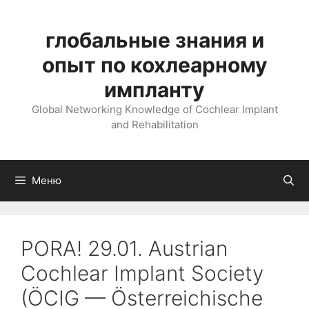
Перейти
к
глобальные знания и
содержимому
опыт по кохлеарному
импланту
Global Networking Knowledge of Cochlear Implant
and Rehabilitation
Меню
PORA! 29.01. Austrian
Cochlear Implant Society
(ÖCIG — Österreichische