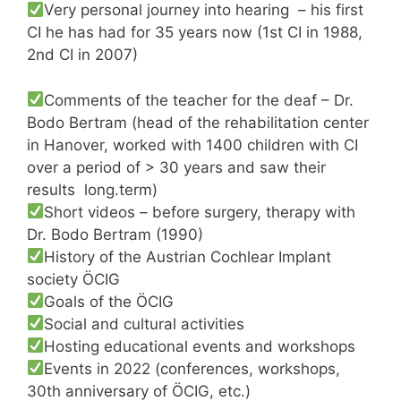
Very personal journey into hearing –
his first
CI he has had for 35 years now
(1st CI in 1988,
2nd CI in 2007)
Comments of the teacher for the deaf – Dr.
Bodo Bertram (
head of the rehabilitation center
in Hanover, worked with 1400 children with CI
over a period of > 30 years
and saw their
results
long.term
)
Short videos – before surgery, therapy with
Dr. Bodo Bertram (1990)
History of the Austrian Cochlear Implant
society ÖCIG
Goals of the ÖCIG
Social and cultural activities
Hosting educational events and workshops
Events in 2022 (conferences, workshops,
30th anniversary of ÖCIG, etc.)